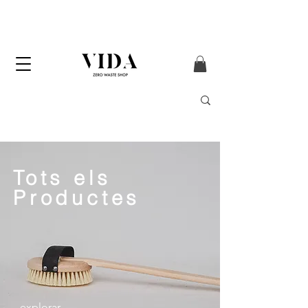
Enviament GRATUÏT
a partir de 50 € (només
Península i Andorra)
Tots els
Productes
explorar