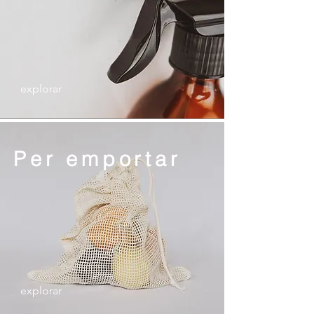
explorar
Per
emportar
explorar