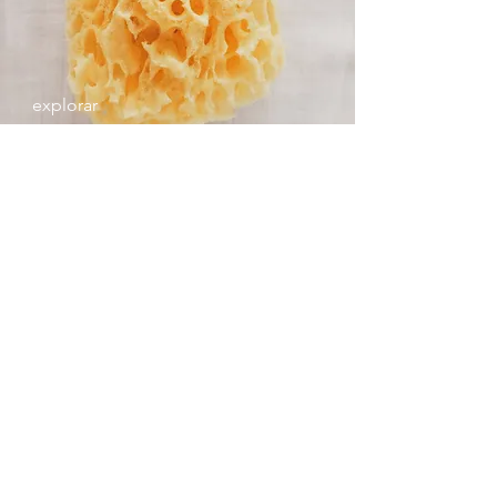
explorar
No us perdeu les darreres novetats
Accepto rebre comunicats
Accepto els
termes i condicions
SUBSCRIBIU-VOS