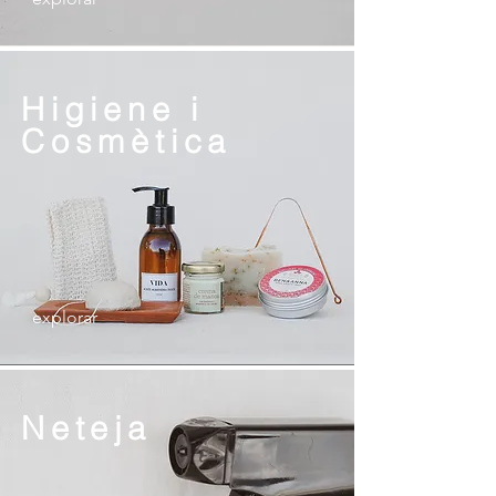
Higiene i
Cosmètica
explorar
Neteja