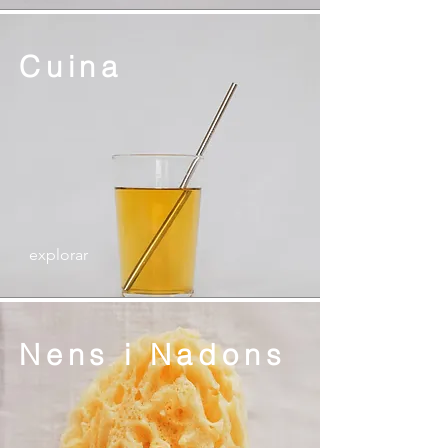
Cuina
explorar
Nens i Nadons