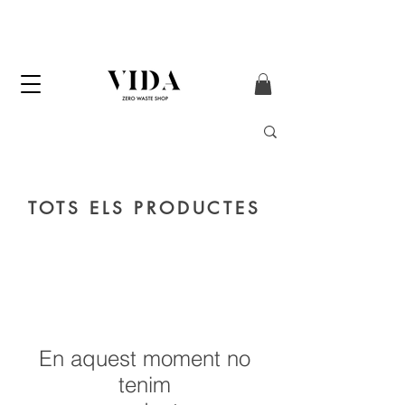
Enviament GRATUÏT
a partir de 50 € (només
Península i Andorra)
TOTS ELS PRODUCTES
En aquest moment no
tenim