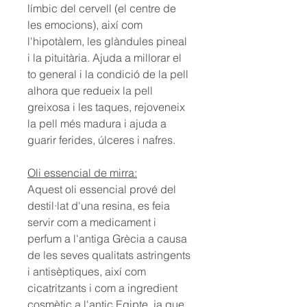
límbic del cervell (el centre de
les emocions), així com
l'hipotàlem, les glàndules pineal
i la pituitària. Ajuda a millorar el
to general i la condició de la pell
alhora que redueix la pell
greixosa i les taques, rejoveneix
la pell més madura i ajuda a
guarir ferides, úlceres i nafres.
Oli essencial de mirra:
Aquest oli essencial prové del
destil·lat d'una resina, es feia
servir com a medicament i
perfum a l'antiga Grècia a causa
de les seves qualitats astringents
i antisèptiques, així com
cicatritzants i com a ingredient
cosmètic a l'antic Egipte, ja que