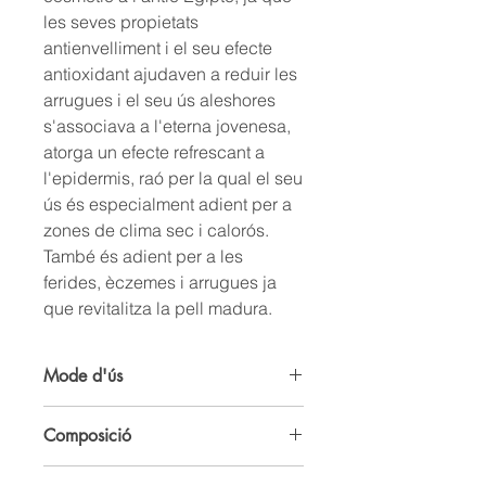
les seves propietats
antienvelliment i el seu efecte
antioxidant ajudaven a reduir les
arrugues i el seu ús aleshores
s'associava a l'eterna jovenesa,
atorga un efecte refrescant a
l'epidermis, raó per la qual el seu
ús és especialment adient per a
zones de clima sec i calorós.
També és adient per a les
ferides, èczemes i arrugues ja
que revitalitza la pell madura.
Mode d'ús
Després de la neteja facial diària,
Composició
poseu-vos el sèrum facial a la pell de
la cara i del coll fent un suau
Ingredients: Oli vegetal de jojoba*, oli
massatge, evitant la zona del contorn