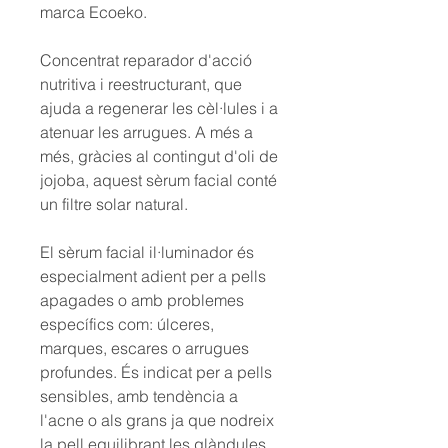
marca Ecoeko.
Concentrat reparador d'acció
nutritiva i reestructurant, que
ajuda a regenerar les cèl·lules i a
atenuar les arrugues. A més a
més, gràcies al contingut d'oli de
jojoba, aquest sèrum facial conté
un filtre solar natural.
El
sèrum facial il·luminador
és
especialment adient per a pells
apagades o amb problemes
específics com: úlceres,
marques, escares o arrugues
profundes. És indicat per a pells
sensibles, amb tendència a
l'acne o als grans ja que nodreix
la pell equilibrant les glàndules