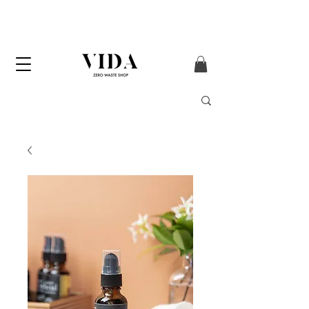
Enviament GRATUÏT
a partir de 50 € (només
Península i Andorra)