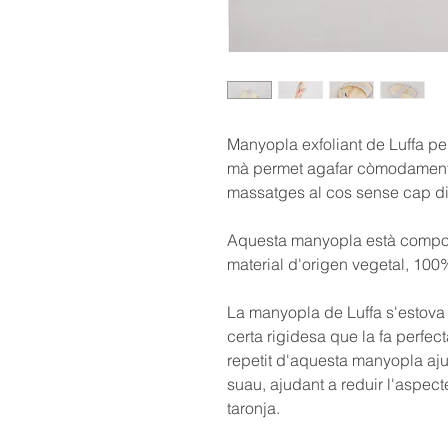
Manyopla exfoliant de Luffa
per
mà permet agafar còmodament 
massatges al cos sense cap dif
Aquesta manyopla està compos
material d'origen vegetal, 100
La
manyopla de Luffa
s'estova 
certa rigidesa que la fa perfecta
repetit d'aquesta manyopla ajud
suau, ajudant a reduir l'aspect
taronja.