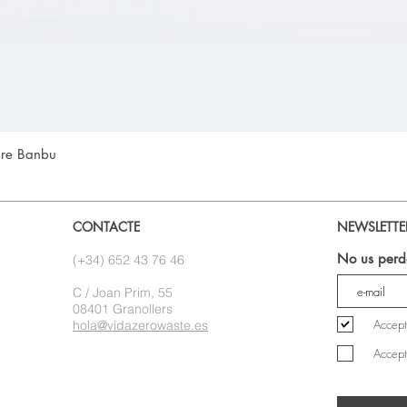
Visualització ràpida
ure Banbu
CONTACTE
NEWSLETTE
No us perde
(+34) 652 43 76 46
C / Joan Prim, 55
08401 Granollers
Accept
hola@vidazerowaste.es
Accept