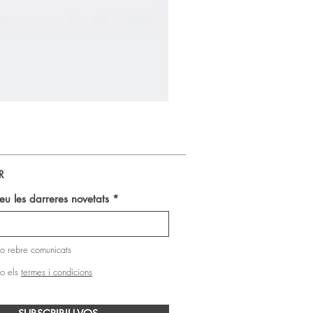
Pasta Dientes Natural Ben & 
R
u les darreres novetats
o rebre comunicats
o els
termes i condicions