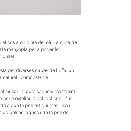
moment de canviar-la
la per una de nova.
 al cos amb cinta de mà. La cinta de
la manyopla per a poder fer
icultat.
ta per diverses capes de Luffa, un
% natural i compostable.
al mullar-la, però segueix mantenint
 per a exfoliar la pell del cos. L'ús
a a que la pell estigui més llisa i
e de petites taques i de la pell de