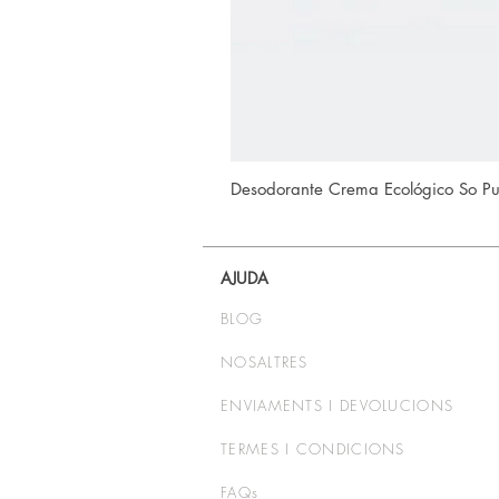
Desodorante Crema Ecológico So P
AJUDA
BLOG
NOSALTRES
ENVIAMENTS I DEVOLUCIONS
TERMES I CONDICIONS
FAQs