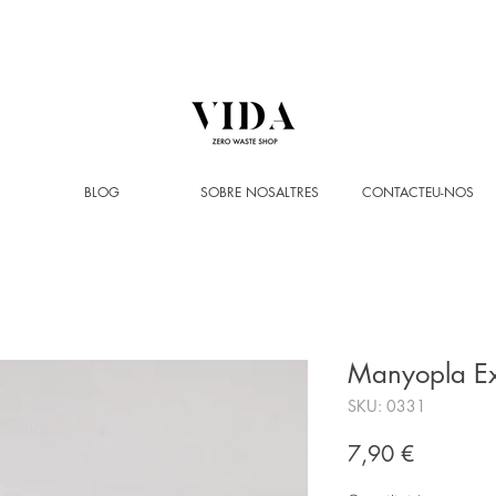
Enviament GRATUÏT
a partir de 50 € (només Península i Andorra)
BLOG
SOBRE NOSALTRES
CONTACTEU-NOS
Manyopla Exf
SKU: 0331
Price
7,90 €