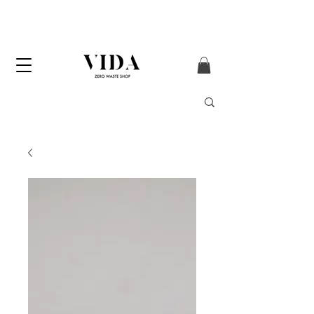
Enviament GRATUÏT
a partir de 50 € (només
Península i Andorra)