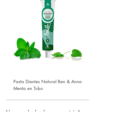
Pasta Dientes Natural Ben & Anna
Pasta Dientes Natural Be
Menta en Tubo
White en Tubo
No us perdeu les darreres novetats