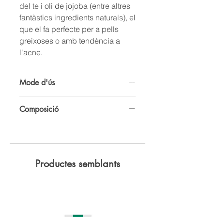
del te i oli de jojoba (entre altres
fantàstics ingredients naturals), el
que el fa perfecte per a pells
greixoses o amb tendència a
l'acne.
Mode d'ús
Fregueu el sabó entre les mans
Composició
molles fins que es formi una mica
d'escuma. Després, apliqueu-la a la
Tensoactiu natural, argila verda,
cara i fregueu-la suaument.
betaïna, oli de coco*, ortiga verda*,
Esbandiu-la bé amb aigua tèbia.
hidrolat de lavanda*, oli essencial de
pomelo*, oli de jojoba*, oli de neem*,
Productes semblants
oli essencial d'arbre del te*, limonè**
*Procedent d'agricultura ecològica
**Procedent d'olis essencials