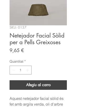
SKU: 0137
Netejador Facial Sòlid
per a Pells Greixoses
Price
9,65 €
Quantitat
*
Afegiu al carro
Aquest netejador facial sòlid és
fet amb argila verda, oli d'arbre