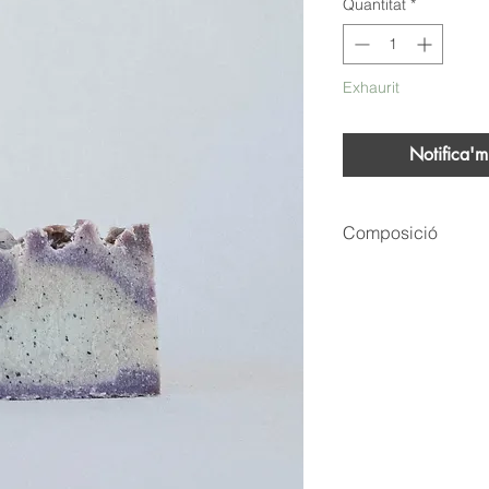
Quantitat
*
Exhaurit
Notifica'm
Composició
Sodium Olivate, Sod
Parfum, Benzil Alcoh
Coco Nucifera Oil, T
Cinnamyl Alcohol* CI
19140. CI 50420, CI