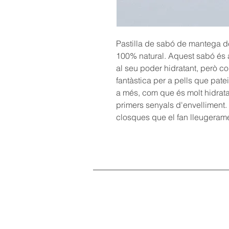
Pastilla de sabó de mantega de
100% natural. Aquest sabó és a
al seu poder hidratant, però 
fantàstica per a pells que pate
a més, com que és molt hidratant
primers senyals d'envelliment.
closques que el fan lleugerame