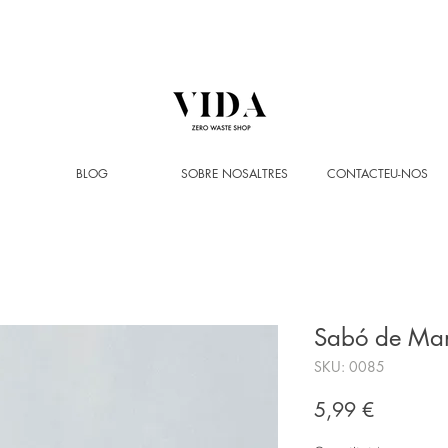
Enviament GRATUÏT
a partir de 50 € (només Península i Andorra)
BLOG
SOBRE NOSALTRES
CONTACTEU-NOS
Sabó de Ma
SKU: 0085
Price
5,99 €