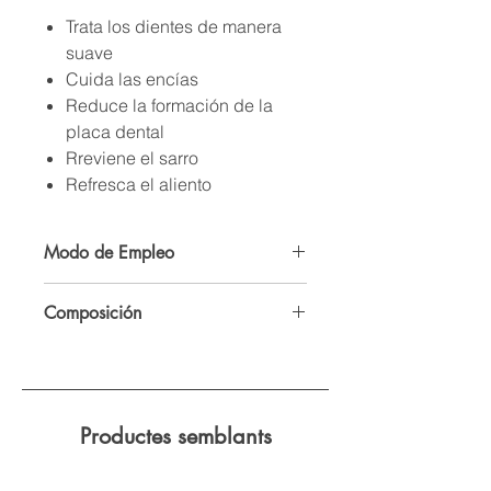
Trata los dientes de manera
suave
Cuida las encías
Reduce la formación de la
placa dental
Rreviene el sarro
Refresca el aliento
Modo de Empleo
Aplica una cantidad adecuada de
Composición
pasta en el cepillo de dientes y
cepíllate los dientes durante al
AQUA (WATER)HYDRATED
menos 2 minutos. Enjuágate bien la
SILICAGLYCERINHYDROGENATED
boca. Cepíllate los dientes al menos
STARCH HYDROLYSATEALOE
dos veces al día con un cepillo de
BARBADENSIS (ALOE VERA) LEAF
alta calidad.
Productes semblants
EXTRACTERYTHRITOLLAURYL
GLUCOSIDEPARFÉM