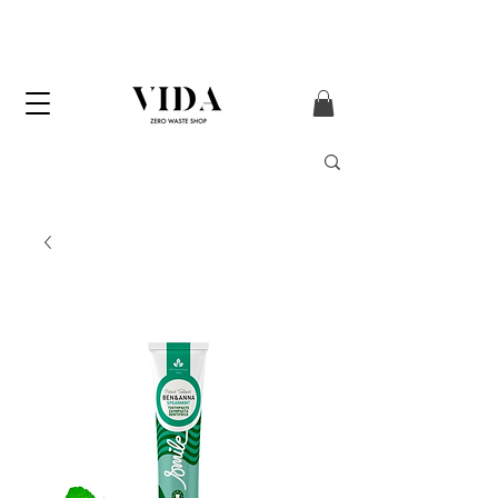
Enviament GRATUÏT
a partir de 50 € (només
Península i Andorra)